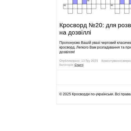
Кросворд №20: для розв
на дозвіллі
Пропонуємо Вашій увазі черговий класичн
кросворд. Легкого Вам розгадування та пр
дозвілля!
Опубликовано: 13 Гру 2025 ˑ Коментування вимк
Категорія:
Статті
© 2025 Кросворди по-українськи. Всі прав