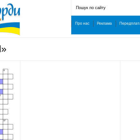
Про нас
Реклама
Передплат
d»