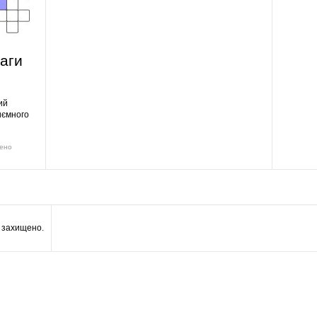
аги
ий
иємного
нено
а захищено.