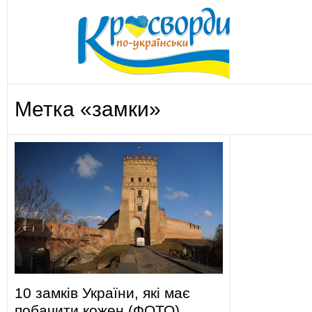
Метка «замки»
10 замків України, які має
побачити кожен (ФОТО)