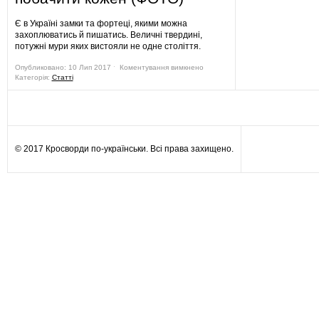
Є в Україні замки та фортеці, якими можна
захоплюватись й пишатись. Величні твердині,
потужні мури яких вистояли не одне століття.
Опубликовано: 10 Лип 2017 ˑ Коментування вимкнено
Категорія:
Статті
© 2017 Кросворди по-українськи. Всі права захищено.