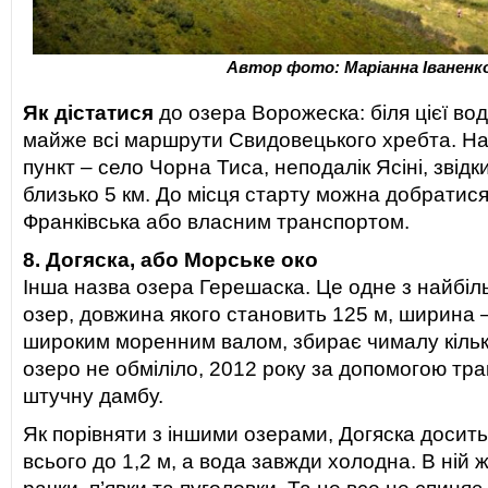
Автор фото: Маріанна Іваненк
Як дістатися
до озера Ворожеска: біля цієї в
майже всі маршрути Свидовецького хребта. Н
пункт – село Чорна Тиса, неподалік Ясіні, звідк
близько 5 км. До місця старту можна добратис
Франківська або власним транспортом.
8. Догяска, або Морське око
Інша назва озера Герешаска. Це одне з найбіл
озер, довжина якого становить 125 м, ширина 
широким моренним валом, збирає чималу кільк
озеро не обміліло, 2012 року за допомогою тр
штучну дамбу.
Як порівняти з іншими озерами, Догяска досить
всього до 1,2 м, а вода завжди холодна. В ній ж