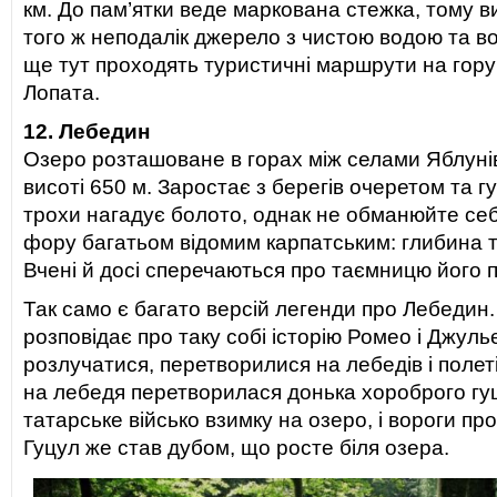
км. До пам’ятки веде маркована стежка, тому в
того ж неподалік джерело з чистою водою та во
ще тут проходять туристичні маршрути на гору
Лопата.
12. Лебедин
Озеро розташоване в горах між селами Яблуні
висоті 650 м. Заростає з берегів очеретом та 
трохи нагадує болото, однак не обманюйте себ
фору багатьом відомим карпатським: глибина ту
Вчені й досі сперечаються про таємницю його 
Так само є багато версій легенди про Лебедин.
розповідає про таку собі історію Ромео і Джульє
розлучатися, перетворилися на лебедів і полеті
на лебедя перетворилася донька хороброго гуц
татарське військо взимку на озеро, і вороги про
Гуцул же став дубом, що росте біля озера.