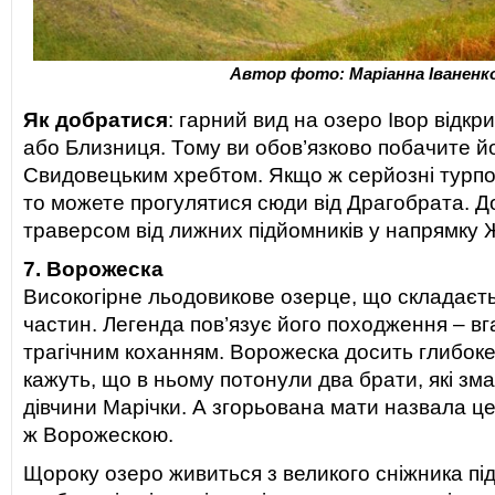
Автор фото: Маріанна Іваненк
Як добратися
: гарний вид на озеро Івор відкр
або Близниця. Тому ви обов’язково побачите йо
Свидовецьким хребтом. Якщо ж серйозні турпо
то можете прогулятися сюди від Драгобрата. Д
траверсом від лижних підйомників у напрямку 
7. Ворожеска
Високогірне льодовикове озерце, що складаєть
частин. Легенда пов’язує його походження – вга
трагічним коханням. Ворожеска досить глибоке о
кажуть, що в ньому потонули два брати, які зм
дівчини Марічки. А згорьована мати назвала ц
ж Ворожескою.
Щороку озеро живиться з великого сніжника пі