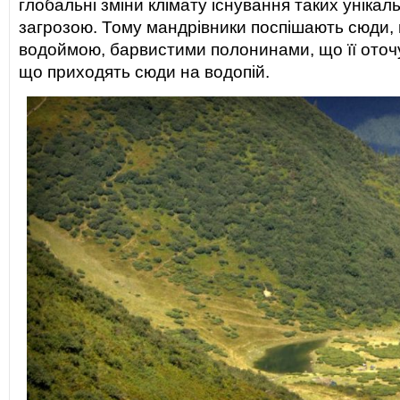
глобальні зміни клімату існування таких унікаль
загрозою. Тому мандрівники поспішають сюди,
водоймою, барвистими полонинами, що її оточу
що приходять сюди на водопій.