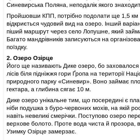
Синевирська Поляна, неподалік якого знаходит
Пройшовши КПП, потрібно подолати ще 1,5 км в
відкриється чудовий вид на озеро. Інший варіа
піший маршрут через село Лопушне, який займа
Багато мандрівників записуються на організов
поїздку.
2. Озеро Озірце
Його ще називають Дике озеро, бо заховалося 
лісів біля підніжжя гори Ґропа на території Нац
природного парку «Синевир». Воно займає пл
гектара, а глибина сягає 10 м.
Дике озеро унікальне тим, що посередині є пла
ніби подушка з буро-червоних мохів, на якій р
навіть невеликі смерічки. Поступово озеро пер
верхове болото. Проте вода чиста й прозора, в
Узимку Озірце замерзає.