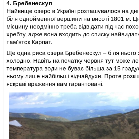
4. Бребенескул
Найвище озеро в Україні розташувалося на дні
біля однойменної вершини на висоті 1801 м. 
місцину неодмінно треба відвідати під час пох
хребту, адже вона входить до списку найвида
пам’яток Карпат.
Ще одна риса озера Бребенескул – біля нього
холодно. Навіть на початку червня тут може леж
температура води не буває більша за 15 градус
ньому лише найбільші відчайдухи. Проте розкі
яскраві враження вам гарантовані.