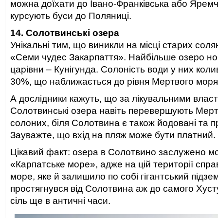
можна доїхати до Івано-Франківська або Яремчі
курсують буси до Поляниці.
14. Солотвинські озера
Унікальні тим, що виникли на місці старих соля
«Семи чудес Закарпаття». Найбільше озеро нос
царівни – Кунігунда. Солоність води у них кол
30%, що наближається до рівня Мертвого моря
А дослідники кажуть, що за лікувальними влас
Солотвинські озера навіть перевершують Мерт
солоних, біля Солотвина є також йодовані та пр
Зауважте, що вхід на пляж може бути платний.
Цікавий факт: озера в Солотвино заслужено м
«Карпатське море», адже на цій території спра
море, яке й залишило по собі гігантський підзем
простягнувся від Солотвина аж до самого Хуст
сіль ще в античні часи.