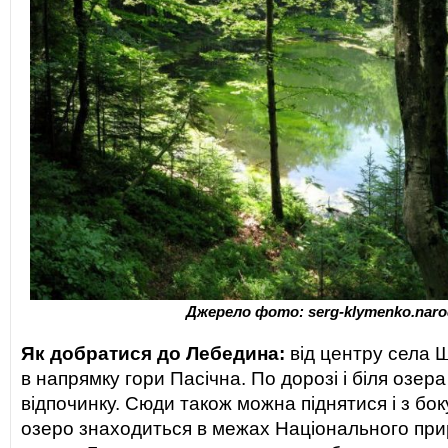
Джерело фото: serg-klymenko.naro
Як добратися до Лебедина:
від центру села 
в напрямку гори Пасічна. По дорозі і біля озер
відпочинку. Сюди також можна піднятися і з бок
озеро знаходиться в межах Національного пр