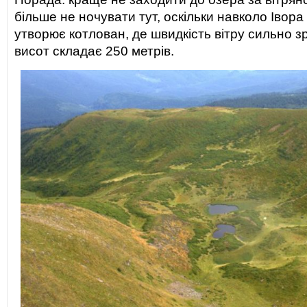
більше не ночувати тут, оскільки навколо Івора
утворює котлован, де швидкість вітру сильно з
висот складає 250 метрів.