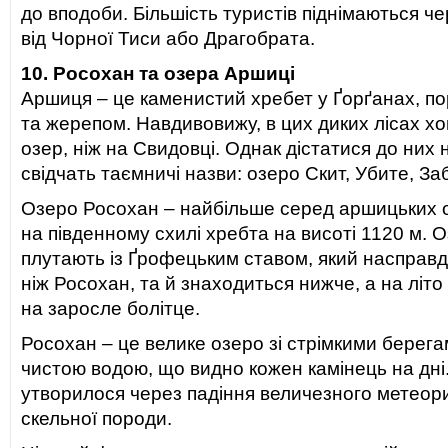
до вподоби. Більшість туристів піднімаються ч
від Чорної Тиси або Драгобрата.
10. Росохан та озера Аршиці
Аршиця – це каменистий хребет у Ґорґанах, по
та жерепом. Навдивовижу, в цих диких лісах х
озер, ніж на Свидовці. Однак дістатися до них 
свідчать таємничі назви: озеро Скит, Убите, За
Озеро Росохан – найбільше серед аршицьких 
на південному схилі хребта на висоті 1120 м. 
плутають із Ґрофецьким ставом, який насправд
ніж Росохан, та й знаходиться нижче, а на літ
на заросле болітце.
Росохан – це велике озеро зі стрімкими берега
чистою водою, що видно кожен камінець на дні
утворилося через падіння величезного метеори
скельної породи.