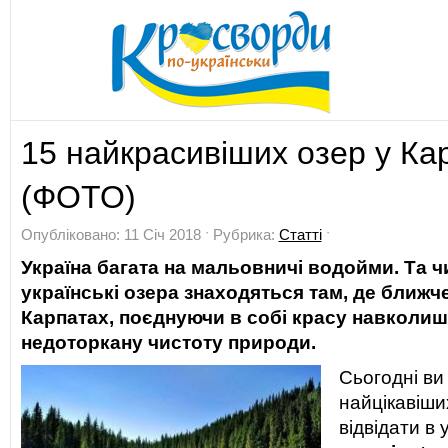
15 найкрасивіших озер у Ка
(ФОТО)
Опубліковано: 11 Січ 2018 ˑ Рубрика:
Статті
ˑ
Україна багата на мальовничі водойми. Та ч
українські озера знаходяться там, де ближче
Карпатах, поєднуючи в собі красу навколишн
недоторкану чистоту природи.
Сьогодні ви
найцікавіших
відвідати в 