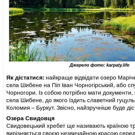
Джерело фото: karpaty.life
Як дістатися:
найкраще відвідати озеро Маріче
села Шибене на Піп Іван Чорногірський, або сп
Чорногори. Із собою потрібно мати документи,
села Шибене, до якого їздить славетний гуцул
Коломия – Буркут. Звісно, найзручніше буде ді
Озера Свидовця
Свидовецький хребет ще називають країною тр
вирізняється своєю незвичайною красою серед