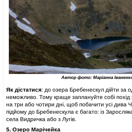
Автор фото: Маріанна Іваненк
Як дістатися
: до озера Бребенескул дійти за 
неможливо. Тому краще заплануйте собі похід 
на три або чотири дні, щоб побачити усі дива 
підйому до Бребенескула є багато: із Заросляка,
села Видричка або з Лугів.
5. Озеро Марічейка