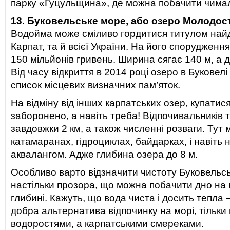
парку «Гуцульщина», де можна побачити чимало
13. Буковельське море, або озеро Молодост
Водойма може сміливо гордитися титулом най
Карпат, та й всієї України. На його спорудженн
150 мільйонів гривень. Ширина сягає 140 м, а 
Від часу відкриття в 2014 році озеро в Буковелі
список місцевих визначних пам’яток.
На відміну від інших карпатських озер, купатис
заборонено, а навіть треба! Відпочивальників 
завдовжки 2 км, а також численні розваги. Тут
катамаранах, гідроциклах, байдарках, і навіть 
аквалангом. Адже глибина озера до 8 м.
Особливо варто відзначити чистоту Буковельсь
настільки прозора, що можна побачити дно на 
глибині. Кажуть, що вода чиста і досить тепла 
добра альтернатива відпочинку на морі, тільки 
водоростями, а карпатськими смереками.