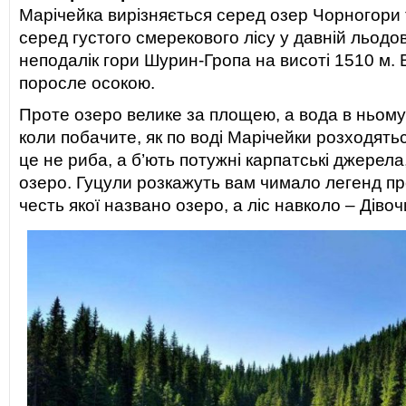
Марічейка вирізняється серед озер Чорногори
серед густого смерекового лісу у давній льодов
неподалік гори Шурин-Гропа на висоті 1510 м. 
поросле осокою.
Проте озеро велике за площею, а вода в ньому
коли побачите, як по воді Марічейки розходять
це не риба, а б’ють потужні карпатські джерела
озеро. Гуцули розкажуть вам чимало легенд про
честь якої названо озеро, а ліс навколо – Дівоч