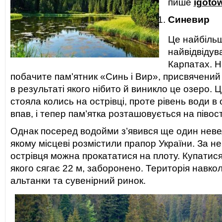
пише
igoto
Синевир
Це найбіль
найвідвідув
Карпатах. Н
побачите пам’ятник «Синь і Вир», присвячений
в результаті якого нібито й виникло це озеро. 
стояла колись на острівці, проте рівень води в 
впав, і тепер пам’ятка розташовується на півост
Однак посеред водойми з’явився ще один невел
якому місцеві розмістили прапор України. За н
острівця можна прокататися на плоту. Купатися
якого сягає 22 м, заборонено. Територія навко
альтанки та сувенірний ринок.