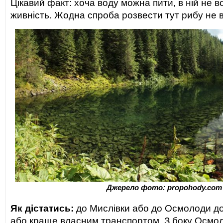
Цікавий факт: хоча воду можна пити, в ній не в
живність. Жодна спроба розвести тут рибу не 
Джерело фото: propohody.com
Як дістатись:
до Мислівки або до Осмолоди до
або краще власним транспортом. З боку Осмол