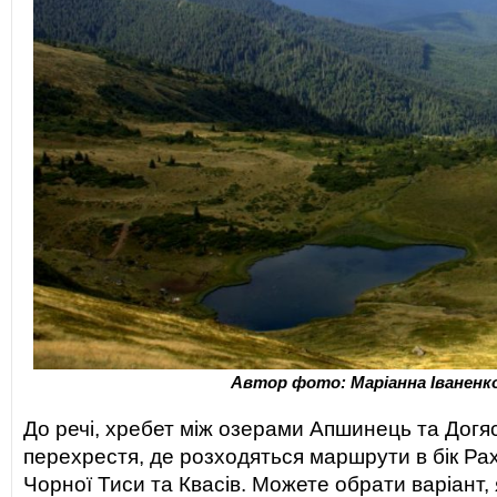
Автор фото: Маріанна Іваненк
До речі, хребет між озерами Апшинець та Догя
перехрестя, де розходяться маршрути в бік Рах
Чорної Тиси та Квасів. Можете обрати варіант,