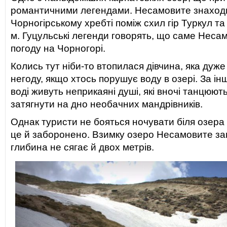
романтичними легендами. Несамовите знаход
Чорногірському хребті поміж схил гір Туркул та
м. Гуцульські легенди говорять, що саме Неса
погоду на Чорногорі.
Колись тут ніби-то втопилася дівчина, яка дуже 
негоду, якщо хтось порушує воду в озері. За і
воді живуть неприкаяні душі, які вночі танцюют
затягнути на дно необачних мандрівників.
Однак туристи не бояться ночувати біля озера і
це й заборонено. Взимку озеро Несамовите зам
глибина не сягає й двох метрів.