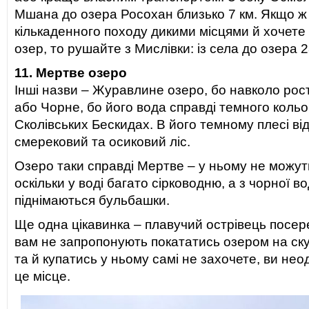
Мшана до озера Росохан близько 7 км. Якщо ж 
кількаденного походу дикими місцями й хочете
озер, то рушайте з Мислівки: із села до озера 2
11. Мертве озеро
Інші назви – Журавлине озеро, бо навколо рос
або Чорне, бо його вода справді темного кольо
Сколівських Бескидах. В його темному плесі ві
смерековий та осиковий ліс.
Озеро таки справді Мертве – у ньому не можуть 
оскільки у воді багато сірководню, а з чорної в
піднімаються бульбашки.
Ще одна цікавинка – плавучий острівець посер
вам не запропонують покататись озером на ску
та й купатись у ньому самі не захочете, ви нео
це місце.