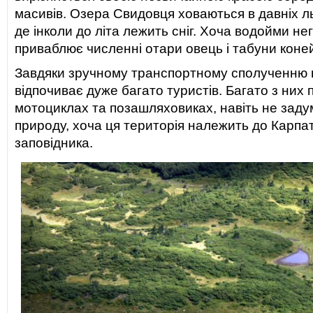
масивів. Озера Свидовця ховаються в давніх л
де інколи до літа лежить сніг. Хоча водойми нег
приваблює численні отари овець і табуни коней
Завдяки зручному транспортному сполученню 
відпочиває дуже багато туристів. Багато з них
мотоциклах та позашляховиках, навіть не зад
природу, хоча ця територія належить до Карпа
заповідника.