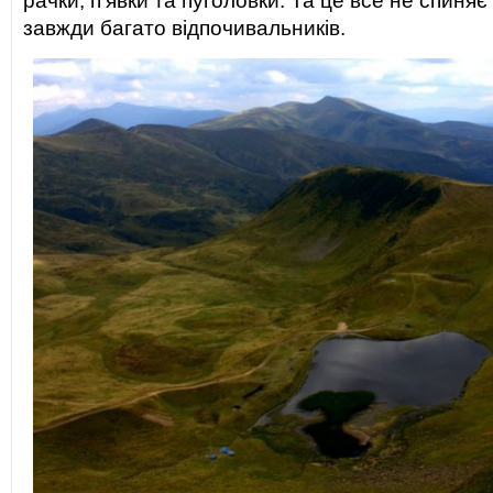
рачки, п’явки та пуголовки. Та це все не спиняє 
завжди багато відпочивальників.