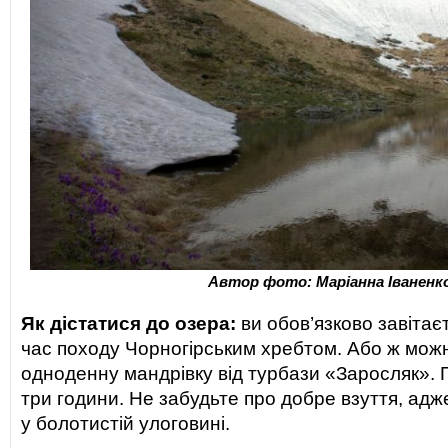
Автор фото: Маріанна Іваненк
Як дістатися до озера:
ви обов’язково завітає
час походу Чорногірським хребтом. Або ж мож
одноденну мандрівку від турбази «Заросляк». 
три години. Не забудьте про добре взуття, ад
у болотистій улоговині.