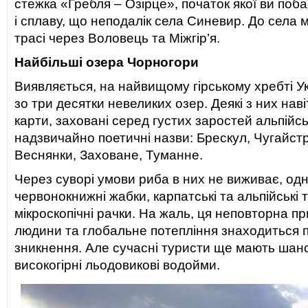
стежка «Гребля – Озірце», початок якої ви поба
і сплаву, що неподалік села Синевир. До села 
трасі через Воловець та Міжгір’я.
Найбільші озера Чорногори
Виявляється, на найвищому гірському хребті У
зо три десятки невеликих озер. Деякі з них наві
карти, заховані серед густих заростей альпійсь
надзвичайно поетичні назви: Брескул, Чугайстр
Веснянки, Заховане, Туманне.
Через суворі умови риба в них не виживає, одн
червонокнижні жабки, карпатські та альпійські 
мікроскопічні рачки. На жаль, ця неповторна п
людини та глобальне потепління знаходиться п
зникнення. Але сучасні туристи ще мають шанс
високогірні льодовикові водойми.