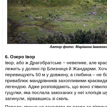
Автор фото: Маріанна Іваненк
6. Озеро Івор
Івор, або ж Драгобратське − невелике, але кра
лежить у долині гір Близниця й Жандарми. Хоч
перевищують 50 м у довжину, а глибина – не біл
приваблює мандрівників захопливими краєвид
легендою. Адже розповідають, що воно з’явилося
гуцулки, яка послала закоханих у неї хлопців ш
загинули, зірвавшись зі скель.
Порада: краще не заходити до озера за вітряної