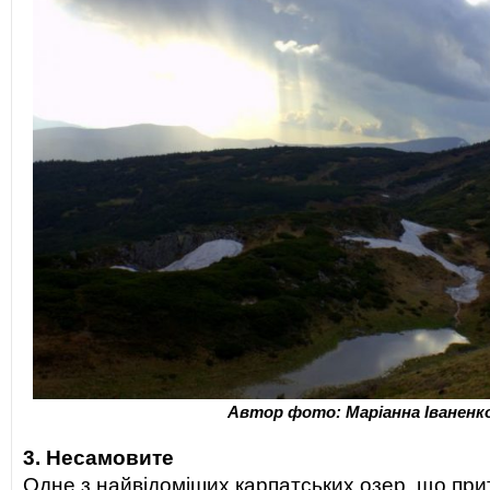
Автор фото: Маріанна Іваненк
3. Несамовите
Одне з найвідоміших карпатських озер, що при