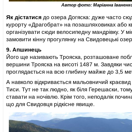
Автор фото: Маріанна Іваненк
Як дістатися
до озера Догяска: дуже часто сю
курорту «Драгобрат» на позашляховиках або 
організувати сюди велосипедну мандрівку. У м
замовити кінну прогулянку на Свидовецькі озер
9. Апшинець
Його ще називають Трояска, розташоване поб
вершини Трояска на висоті 1487 м. Завдяки чис
проглядається на всю глибину майже до 3,5 мет
А навколо відкривається мальовничий краєвид
Тиси. Тут не так людно, як біля Герешаски, том
ставати на ночівлю. Крім того, неподалік почина
що для Свидовця рідкісне явище.