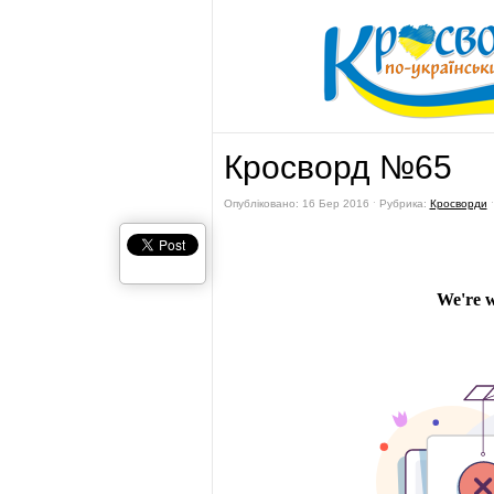
Кросворд №65
Опубліковано: 16 Бер 2016 ˑ Рубрика:
Кросворди