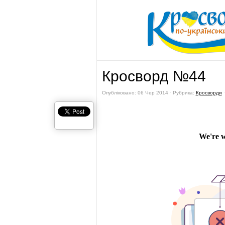
Кросворд №44
Опубліковано: 06 Чер 2014 ˑ Рубрика:
Кросворди