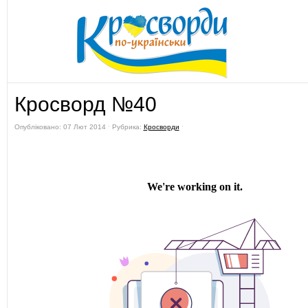
Кросворд №40
Опубліковано: 07 Лют 2014 ˑ Рубрика:
Кросворди
ˑ